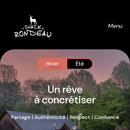
Menu
Hiver
Été
Un rêve
à concrétiser
Partage | Authenticité | Respect | Confiance